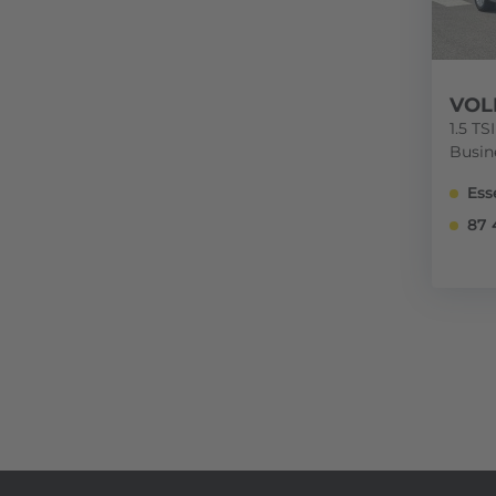
VOL
1.5 T
Busine
Ess
87 