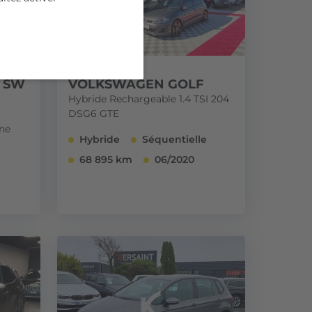
 SW
VOLKSWAGEN GOLF
Hybride Rechargeable 1.4 TSI 204
DSG6 GTE
ne
Hybride
Séquentielle
68 895 km
06/2020