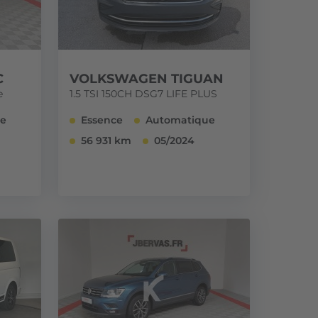
C
VOLKSWAGEN TIGUAN
e
1.5 TSI 150CH DSG7 LIFE PLUS
ue
Essence
Automatique
56 931 km
05/2024