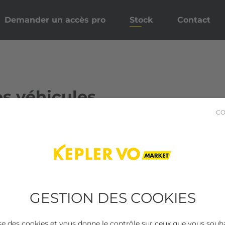
Demander un accès pro
Stock
Contact
s véhicules
CO
sultats trouvés
GESTION DES COOKIES
lise des cookies et vous donne le contrôle sur ceux que vous souha