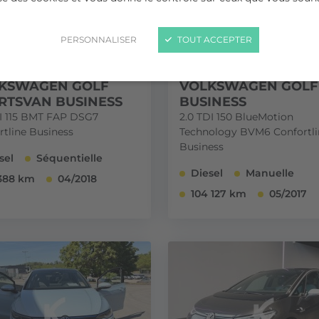
PERSONNALISER
TOUT ACCEPTER
KSWAGEN GOLF
VOLKSWAGEN GOLF
RTSVAN BUSINESS
BUSINESS
DI 115 BMT FAP DSG7
2.0 TDI 150 BlueMotion
rtline Business
Technology BVM6 Confortli
Business
sel
Séquentielle
Diesel
Manuelle
388 km
04/2018
104 127 km
05/2017