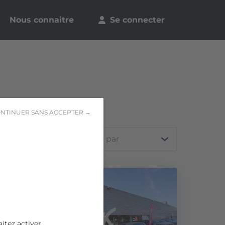
Nous connaitre
Se connecter
NTINUER SANS ACCEPTER →
Trier par
itez activer