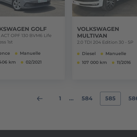
KSWAGEN GOLF
VOLKSWAGEN
MULTIVAN
SI ACT OPF 130 BVM6 Life
ss 1st
2.0 TDI 204 Edition 30 - 5P
ence
Manuelle
Diesel
Manuelle
406 km
02/2021
107 000 km
11/2016
1
...
584
585
58