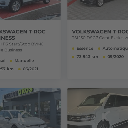
KSWAGEN T-ROC
VOLKSWAGEN T-RO
INESS
TSI 150 DSG7 Carat Exclusiv
DI 115 Start/Stop BVM6
Essence
Automatiq
e Business
73 843 km
09/2020
sel
Manuelle
257 km
06/2021