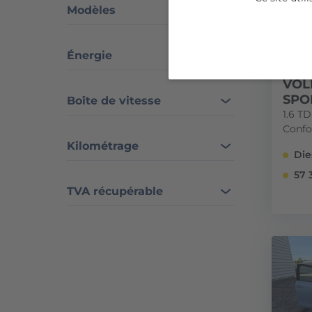
Modèles
Énergie
VOL
SPO
Boîte de vitesse
1.6 T
Confo
Kilométrage
Die
57 
TVA récupérable