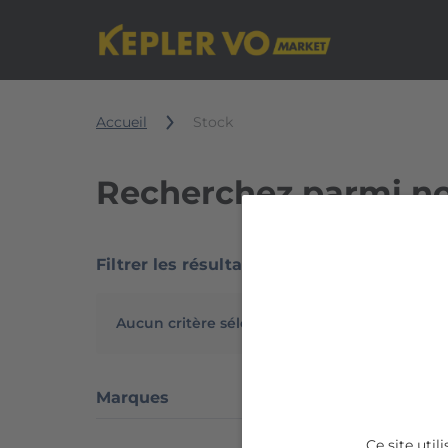
Accueil
Stock
Recherchez parmi no
Filtrer les résultats
7351 ré
Aucun critère sélectionné
Marques
Ce site uti