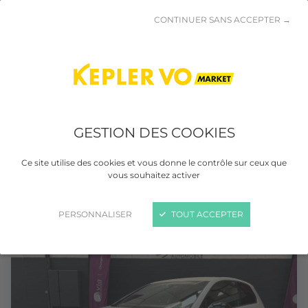
CONTINUER SANS ACCEPTER →
VOLKSWAGEN TRANSPORTER CHASSIS
GESTION DES COOKIES
CAB
CHC 2.0 TDI 140 cv Lit de toit relevable
Ce site utilise des cookies et vous donne le contrôle sur ceux que
vous souhaitez activer
Diesel
Manuelle
121 000 km
04/2015
PERSONNALISER
TOUT ACCEPTER