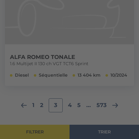
ALFA ROMEO TONALE
1.6 Multijet II 130 ch VGT TCT6 Sprint
Diesel
Séquentielle
13 404 km
10/2024
1
2
3
4
5
...
573
FILTRER
TRIER