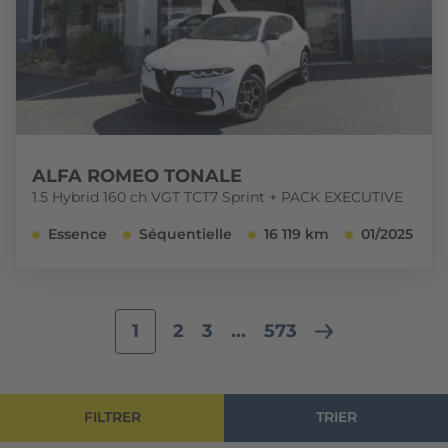
ALFA ROMEO TONALE
1.5 Hybrid 160 ch VGT TCT7 Sprint + PACK EXECUTIVE
Essence
Séquentielle
16 119 km
01/2025
1
2
3
...
573
FILTRER
TRIER