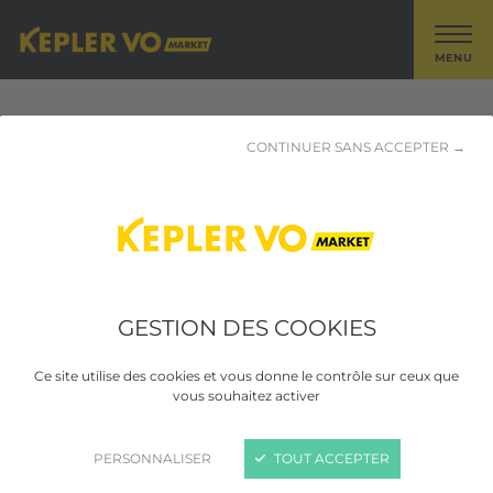
MENU
Recherchez parmi nos
CONTINUER SANS ACCEPTER →
véhicules
6676 résultats trouvés
GESTION DES COOKIES
1
...
555
556
557
Ce site utilise des cookies et vous donne le contrôle sur ceux que
vous souhaitez activer
FILTRER
TRIER
PERSONNALISER
TOUT ACCEPTER