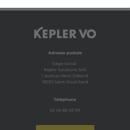
Adresse postale
Siège social :
Kepler Solutions SAS
1 avenue Henri Debord
18230 Saint-Doulchard
Téléphone
02 40 86 93 99