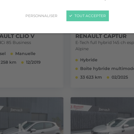
PERSONNALISER
TOUT ACCEPTER
AULT CLIO V
RENAULT CAPTUR
dCi 85 Business
E-Tech full hybrid 145 ch esp
Alpine
sel
Manuelle
Hybride
 258 km
12/2019
Boite hybride multimod
33 623 km
02/2025