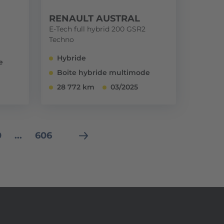
RENAULT AUSTRAL
E-Tech full hybrid 200 GSR2
Techno
Hybride
e
Boite hybride multimode
28 772 km
03/2025
0
...
606