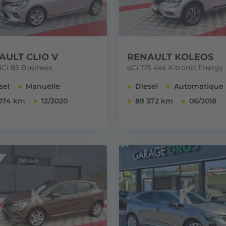
AULT CLIO V
RENAULT KOLEOS
dCi 85 Business
dCi 175 4x4 X-tronic Energy 
sel
Manuelle
Diesel
Automatique
074 km
12/2020
89 372 km
06/2018