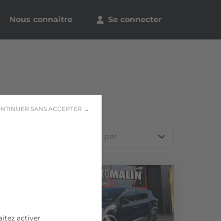
Nous connaitre
Se connecter
NTINUER SANS ACCEPTER →
Trier par
itez activer