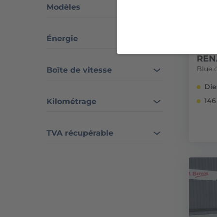
Modèles
Énergie
REN
Blue 
Boîte de vitesse
Die
146
Kilométrage
TVA récupérable