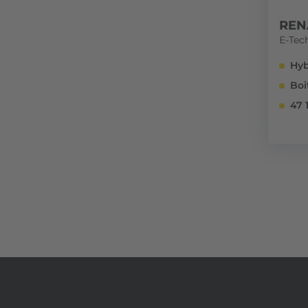
REN
E-Tec
Hyb
Boi
47 