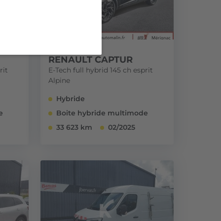
RENAULT CAPTUR
rit
E-Tech full hybrid 145 ch esprit
Alpine
Hybride
e
Boite hybride multimode
33 623 km
02/2025