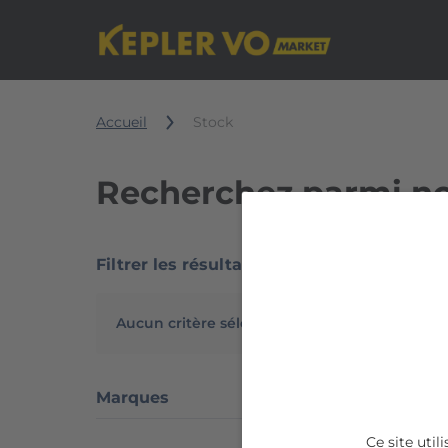
Accueil
Stock
Recherchez parmi no
Filtrer les résultats
7270 ré
Aucun critère sélectionné
Marques
Ce site uti