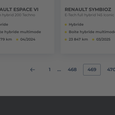
AULT ESPACE VI
RENAULT SYMBIOZ
h hybrid 200 Techno
E-Tech full hybrid 145 Iconic
ride
Hybride
te hybride multimode
Boite hybride multimod
179 km
04/2024
23 847 km
03/2025
1
...
468
469
47