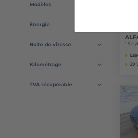
Modèles
Énergie
ALF
1.5 Hy
Boîte de vitesse
Ess
29 
Kilométrage
TVA récupérable