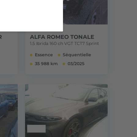
R
ALFA ROMEO TONALE
1.5 Ibrida 160 ch VGT TCT7 Sprint
Essence
Séquentielle
35 988 km
03/2025