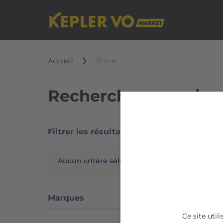
Accueil
Stock
Recherchez parmi no
Filtrer les résultats
7186 ré
Aucun critère sélectionné
Marques
Ce site uti