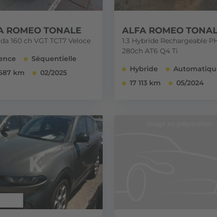
A ROMEO TONALE
ALFA ROMEO TONA
rida 160 ch VGT TCT7 Veloce
1.3 Hybride Rechargeable 
280ch AT6 Q4 Ti
ence
Séquentielle
Hybride
Automatiqu
687 km
02/2025
17 113 km
05/2024