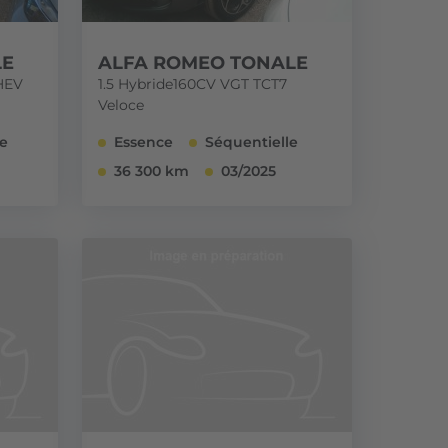
LE
ALFA ROMEO TONALE
PHEV
1.5 Hybride160CV VGT TCT7
Veloce
e
Essence
Séquentielle
36 300 km
03/2025