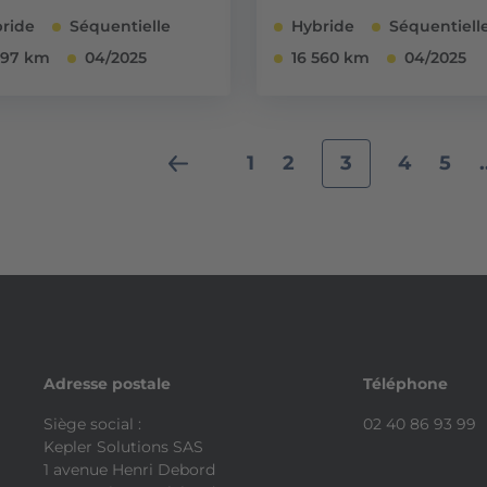
ride
Séquentielle
Hybride
Séquentiell
897 km
04/2025
16 560 km
04/2025
1
2
3
4
5
.
Adresse postale
Téléphone
Siège social :
02 40 86 93 99
Kepler Solutions SAS
1 avenue Henri Debord