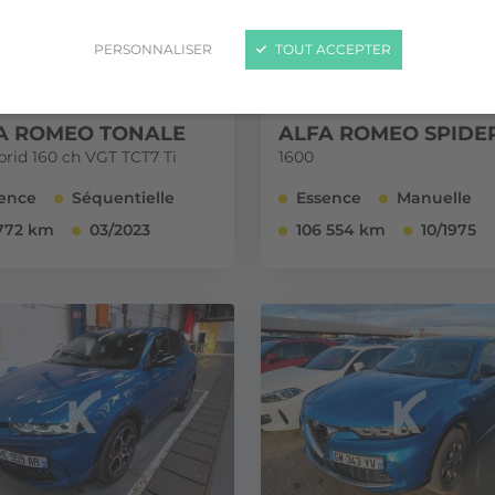
PERSONNALISER
TOUT ACCEPTER
A ROMEO TONALE
ALFA ROMEO SPIDE
brid 160 ch VGT TCT7 Ti
1600
ence
Séquentielle
Essence
Manuelle
772 km
03/2023
106 554 km
10/1975