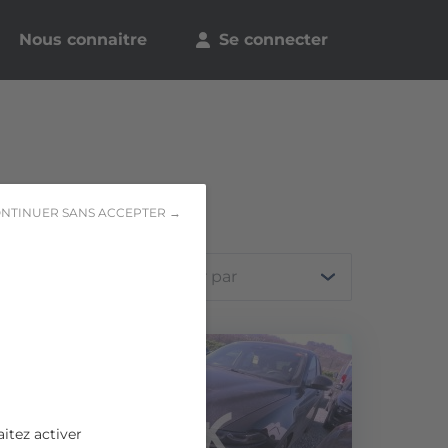
Nous connaitre
Se connecter
NTINUER SANS ACCEPTER →
Trier par
itez activer