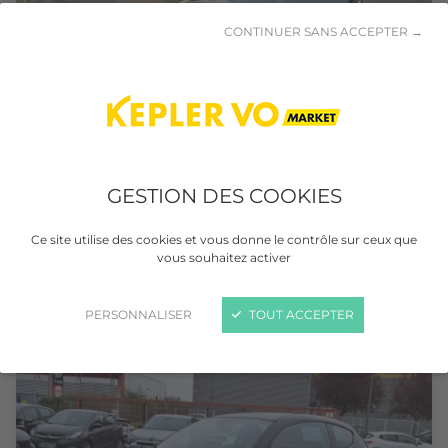
CONTINUER SANS ACCEPTER →
ALFA ROMEO GIULIETTA
GESTION DES COOKIES
2.0 JTDm 175 ch S&S Trofeo TCT
Diesel
Automatique
197 000 km
Ce site utilise des cookies et vous donne le contrôle sur ceux que
vous souhaitez activer
10/2014
PERSONNALISER
TOUT ACCEPTER