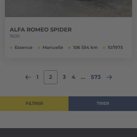
ALFA ROMEO SPIDER
1600
Essence
Manuelle
106 554 km
10/1975
1
2
3
4
...
573
FILTRER
TRIER