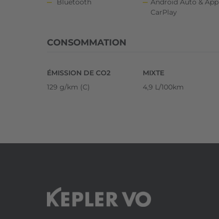
Bluetooth
Android Auto & App
CarPlay
CONSOMMATION
ÉMISSION DE CO2
MIXTE
129 g/km (C)
4,9 L/100km