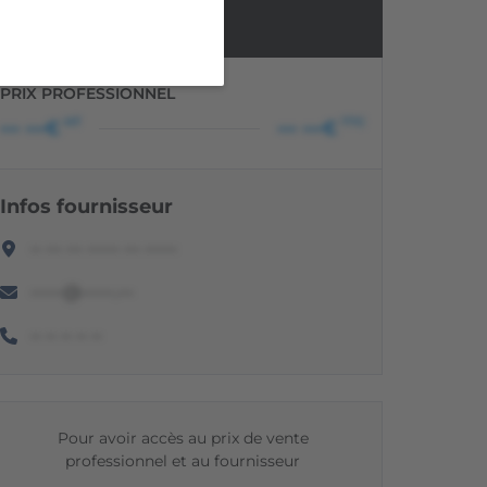
Non renseigné
PRIX PROFESSIONNEL
HT
TTC
••• •••€
••• •••€
Infos fournisseur
•• ••• ••• •••••• ••• ••••••
••••••@••••••.•••
•• •• •• •• ••
Pour avoir accès au prix de vente
professionnel et au fournisseur