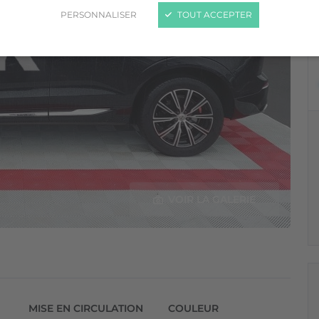
PERSONNALISER
TOUT ACCEPTER
VOIR LA GALERIE
MISE EN CIRCULATION
COULEUR