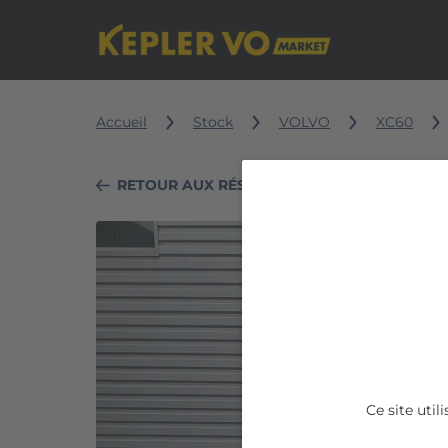
Accueil
Stock
VOLVO
XC60
RETOUR AUX RÉSULTATS DE RECHERCHE
VOLVO
XC60
D4
AdBlue
190
ch
Ce site uti
Geartronic