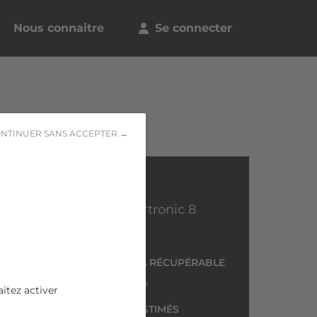
Nous connaitre
Se connecter
NTINUER SANS ACCEPTER →
VOLVO XC60
D4 AdBlue 190 ch Geartronic 8
Inscription
N° DE DOSSIER
TVA RÉCUPÉRABLE
c5n51n1f
Non
itez activer
FRAIS DE REMISE EN ÉTAT ESTIMÉS