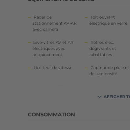
Radar de
Toit ouvrant
stationnement AV-AR
électrique en verre
avec caméra
Lève-vitres AV et AR
Rétros élec.
électriques avec
dégivrants et
antipincement
rabattables
Limiteur de vitesse
Capteur de pluie et
de luminosité
Navigation GPS
Android Auto & App
CarPlay
AFFICHER T
Assistant maintien de
Hayon à Assistance
voie
Electrique
CONSOMMATION