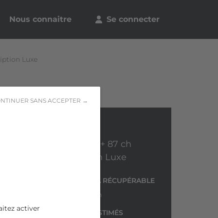
Nous connaitre
Se connecter
iption Luxe
NTINUER SANS ACCEPTER →
VOLVO XC60
T8 Twin Engine 303 ch + 87 ch
Geartronic 8 Inscription Luxe
N° DE DOSSIER
TVA RÉCUPÉRABLE
5o9rd2zp
Non
itez activer
FRAIS DE REMISE EN ÉTAT ESTIMÉS