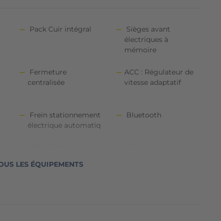
Pack Cuir intégral
Sièges avant
électriques à
mémoire
Fermeture
ACC : Régulateur de
centralisée
vitesse adaptatif
Frein stationnement
Bluetooth
électrique automatiq
le
Climatisation
Sièges avant
automatique bi-zones
chauffants
OUS LES ÉQUIPEMENTS