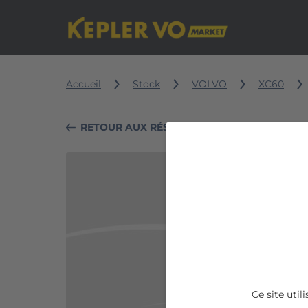
Accueil
Stock
VOLVO
XC60
RETOUR AUX RÉSULTATS DE RECHERCHE
VOLVO
XC60
T8
Twin
Engine
303
Ce site uti
ch