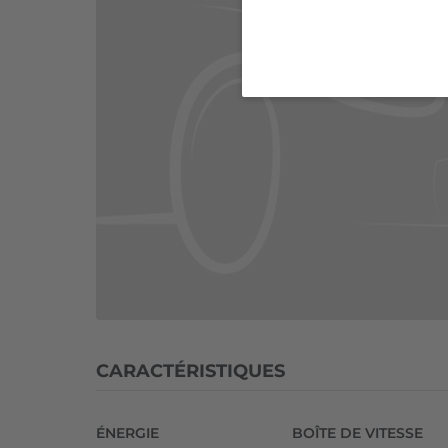
+
87
ch
Geartronic
8
Inscription
Luxe
CARACTÉRISTIQUES
ÉNERGIE
BOÎTE DE VITESSE