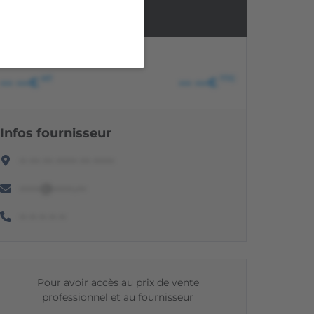
Non renseigné
PRIX PROFESSIONNEL
HT
TTC
••• •••€
••• •••€
Infos fournisseur
•• ••• ••• •••••• ••• ••••••
••••••@••••••.•••
•• •• •• •• ••
Pour avoir accès au prix de vente
professionnel et au fournisseur