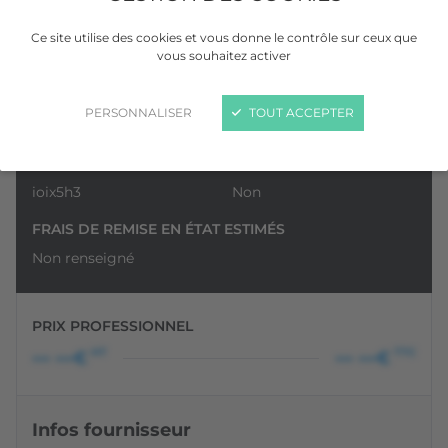
Ce site utilise des cookies et vous donne le contrôle sur ceux que
vous souhaitez activer
VOIR LA GALERIE
PERSONNALISER
TOUT ACCEPTER
N° DE DOSSIER
TVA RÉCUPÉRABLE
ioix5h3
Non
FRAIS DE REMISE EN ÉTAT ESTIMÉS
Non renseigné
PRIX PROFESSIONNEL
HT
TTC
••• •••€
••• •••€
Infos fournisseur