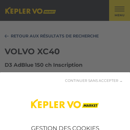
MENU
RETOUR AUX RÉSULTATS DE RECHERCHE
VOLVO XC40
D3 AdBlue 150 ch Inscription
CONTINUER SANS ACCEPTER →
GESTION DES COOKIES