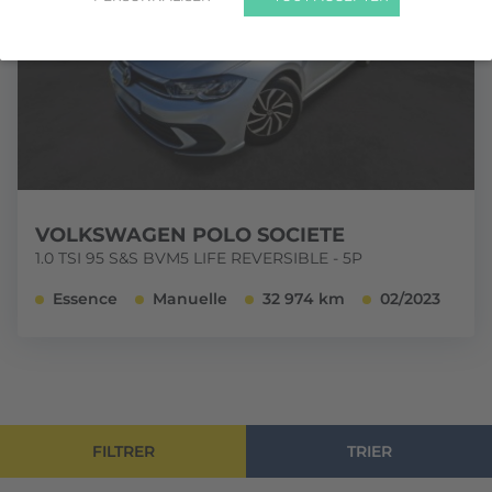
VOLKSWAGEN POLO SOCIETE
1.0 TSI 95 S&S BVM5 LIFE REVERSIBLE - 5P
Essence
Manuelle
32 974 km
02/2023
FILTRER
TRIER