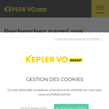
MENU
Recherchez parmi nos
véhicules VOLKSWAGEN -
CONTINUER SANS ACCEPTER →
POLO SOCIETE
1 résultat trouvé
GESTION DES COOKIES
Ce site utilise des cookies et vous donne le contrôle sur ceux que
vous souhaitez activer
PERSONNALISER
TOUT ACCEPTER