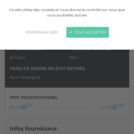
Ce site utilise des cookies et vous donne le contrôle sur ceux que
vous souhaitez activer
PERSONNALISER
TOUT ACCEPTER
N° DE DOSSIER
TVA RÉCUPÉRABLE
pr7velu
Non
FRAIS DE REMISE EN ÉTAT ESTIMÉS
Non renseigné
PRIX PROFESSIONNEL
HT
TTC
••• •••€
••• •••€
Infos fournisseur