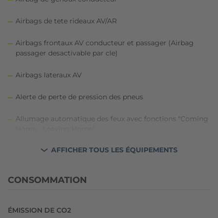
Airbags de tete rideaux AV/AR
Airbags frontaux AV conducteur et passager (Airbag
passager desactivable par cle)
Airbags lateraux AV
Alerte de perte de pression des pneus
Allumage automatique des feux avec fonctions "Coming
Home - Leaving Home"
AFFICHER TOUS LES ÉQUIPEMENTS
Anneaux d'arrimage dans le coffre
Antidemarrage electronique
CONSOMMATION
App-Connect sans fil: affichage et controle via l'ecran
tactile de la voiture, du contenu,
ÉMISSION DE CO2