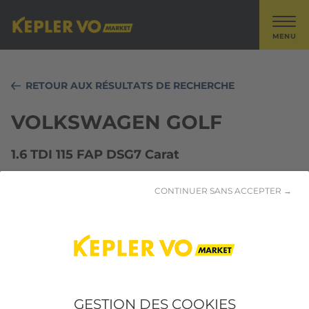
MENU
RETOUR AUX RÉSULTATS DE RECHERCHE
VOLKSWAGEN GOLF
1.6 TDI 115 FAP DSG7 Carat
CONTINUER SANS ACCEPTER →
GESTION DES COOKIES