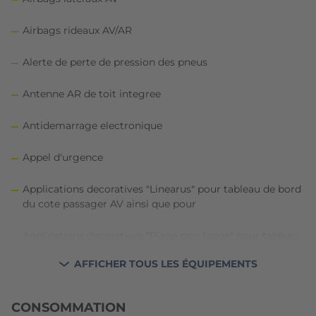
Airbags rideaux AV/AR
Alerte de perte de pression des pneus
Antenne AR de toit integree
Antidemarrage electronique
Appel d'urgence
Applications decoratives "Linearus" pour tableau de bord
du cote passager AV ainsi que pour
Applications decoratives "Piano noir laque" pour tableau
de bord du cote conducteur ainsi que pour
AFFICHER TOUS LES ÉQUIPEMENTS
Appuis-tete a securite optimisee reglables en hauteur
sur les sieges conducteur et passager AV
CONSOMMATION