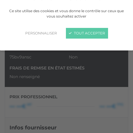
Ce site utilise des cookies et vous donne le contrôle sur ceux que
vous souhaitez activer
VOIR LA GALERIE
PERSONNALISER
TOUT ACCEPTER
N° DE DOSSIER
TVA RÉCUPÉRABLE
75bv9ansc
Non
FRAIS DE REMISE EN ÉTAT ESTIMÉS
Non renseigné
PRIX PROFESSIONNEL
HT
TTC
••• •••€
••• •••€
Infos fournisseur