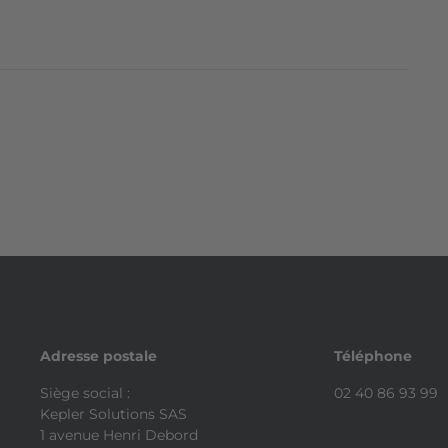
eclairage statique
d'intersection
Boite a gants
Cache-bagages
Systeme Audio &
Systeme Audio &
ans
refrigeree
amovible
Infotainment
Infotainment
le
"Composition Media"
"Composition Media"
ns
te
Cerclage chrome des
Climatisation
instruments de bord
et des aerateurs
Direction
Eclairage diurne a
electromecanique a
LED
assistance variable en
Adresse postale
Téléphone
fonction de la vitesse
Siège social :
02 40 86 93 99
es
Kepler Solutions SAS
1 avenue Henri Debord