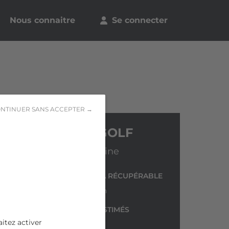
Nous connaitre
Se connecter
NTINUER SANS ACCEPTER →
VOLKSWAGEN GOLF
1.0 TSI 115 BVM6 Trendline
N° DE DOSSIER
TVA RÉCUPÉRABLE
3p0rtctc
Non
FRAIS DE REMISE EN ÉTAT ESTIMÉS
itez activer
Non renseigné