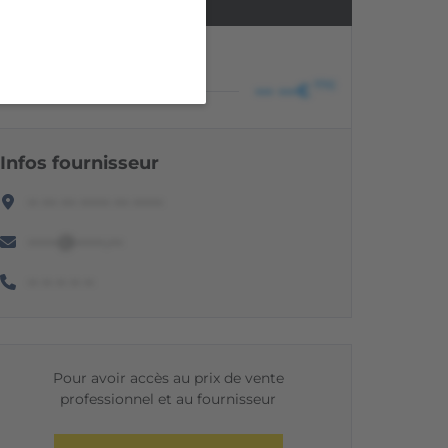
PRIX PROFESSIONNEL
HT
TTC
••• •••€
••• •••€
Infos fournisseur
•• ••• ••• •••••• ••• ••••••
••••••@••••••.•••
•• •• •• •• ••
Pour avoir accès au prix de vente
professionnel et au fournisseur