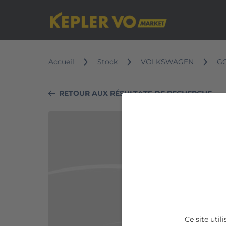
Accueil
Stock
VOLKSWAGEN
G
RETOUR AUX RÉSULTATS DE RECHERCHE
VOLKSWAGEN
GOLF
1.0
TSI
115
BVM6
Ce site uti
Trendline