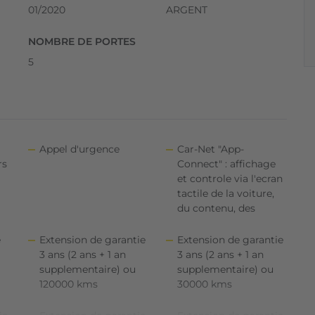
01/2020
ARGENT
NOMBRE DE PORTES
5
Appel d'urgence
Car-Net "App-
rs
Connect" : affichage
et controle via l'ecran
tactile de la voiture,
du contenu, des
e
Extension de garantie
Extension de garantie
3 ans (2 ans + 1 an
3 ans (2 ans + 1 an
supplementaire) ou
supplementaire) ou
120000 kms
30000 kms