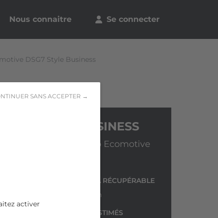
Nous connaitre
Se connecter
omotive DSG7 Style Business
NTINUER SANS ACCEPTER →
SEAT ATECA BUSINESS
1.6 TDI 115 ch Start/Stop Ecomotive
DSG7 Style Business
N° DE DOSSIER
TVA RÉCUPÉRABLE
18yl6cok
Non
itez activer
FRAIS DE REMISE EN ÉTAT ESTIMÉS