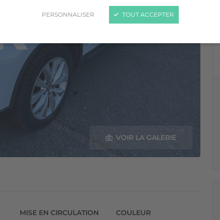
PERSONNALISER
TOUT ACCEPTER
VOIR LA GALERIE
MISE EN CIRCULATION
COULEUR