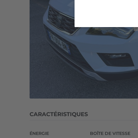
ch
Start/Stop
Ecomotive
DSG7
Style
Business
CARACTÉRISTIQUES
ÉNERGIE
BOÎTE DE VITESSE