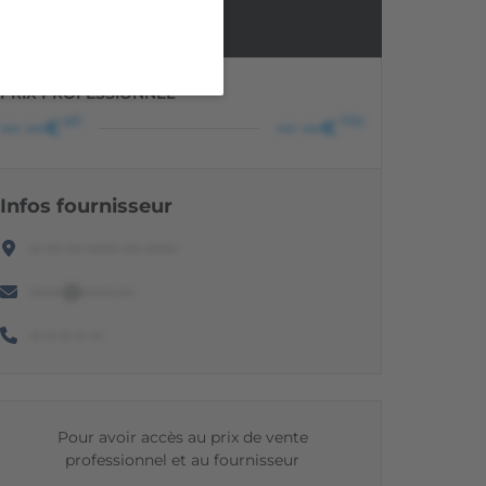
2 350 €
PRIX PROFESSIONNEL
HT
TTC
••• •••€
••• •••€
Infos fournisseur
•• ••• ••• •••••• ••• ••••••
••••••@••••••.•••
•• •• •• •• ••
Pour avoir accès au prix de vente
professionnel et au fournisseur