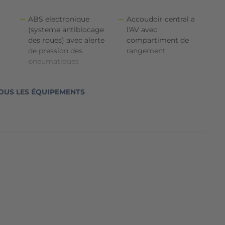
ABS electronique
Accoudoir central a
(systeme antiblocage
l'AV avec
des roues) avec alerte
compartiment de
de pression des
rangement
pneumatiques
AR
Accoudoir central AR
Accoudoir central
OUS LES ÉQUIPEMENTS
avec porte-gobelets
reglable egalement
en hauteur
Activation des feux de
Affichage de la
ux
detresse en cas de
periodicite d'entretien
n
freinage d'urgence
Airbags frontaux
Airbags lateraux
conducteur et
tete/thorax AV
passager (passager
deconnectable)