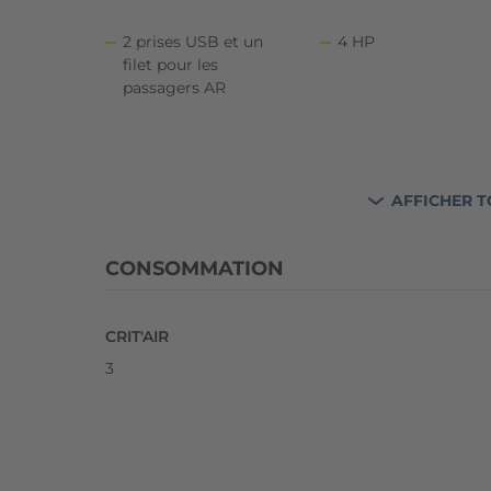
2 prises USB et un
4 HP
filet pour les
passagers AR
Accoudoir central
Accoudoir central 
AFFICHER T
ajustable a l'AV avec
compartiment de
rangement
CONSOMMATION
Accoudoir central
Activation
reglable en hauteur et
automatique des fe
CRIT'AIR
profondeur
de detresse lors d'u
3
freinage d'urgence
Aide au demarrage en
Airbag de genoux
cote (Hill Hold
(cote conducteur)
Control)