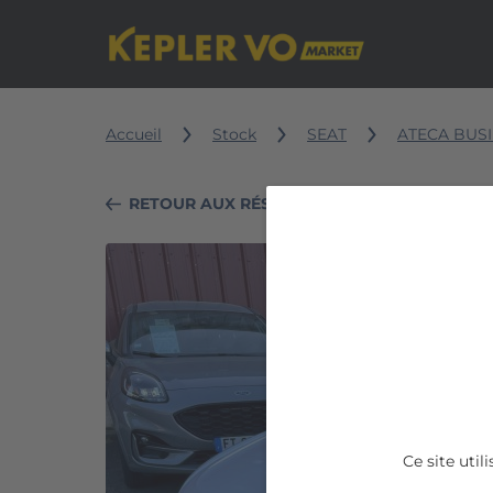
Accueil
Stock
SEAT
ATECA BUS
RETOUR AUX RÉSULTATS DE RECHERCHE
SEAT
ATECA
BUSINESS
1.6
TDI
Ce site uti
115