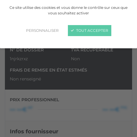
Ce site utilise des cookies et vous donne le contrôle sur ceux que
vous souhaitez activer
VOIR LA GALERIE
PERSONNALISER
TOUT ACCEPTER
N° DE DOSSIER
TVA RÉCUPÉRABLE
1njrkzrxz
Non
FRAIS DE REMISE EN ÉTAT ESTIMÉS
Non renseigné
PRIX PROFESSIONNEL
HT
TTC
••• •••€
••• •••€
Infos fournisseur