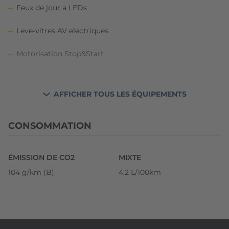
Feux de jour a LEDs
Leve-vitres AV electriques
Motorisation Stop&Start
Projecteurs antibrouillard
AFFICHER TOUS LES ÉQUIPEMENTS
Regulateur limiteur de vitesse
Retroviseurs exterieurs electriques, degivrants
CONSOMMATION
Siege conducteur reglable en hauteur
ÉMISSION DE CO2
MIXTE
Systeme d'aide au demarrage en cote cote
104 g/km (B)
4,2 L/100km
Systeme de detection de pression des pneus
Systeme Ecomode