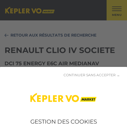
MENU
RETOUR AUX RÉSULTATS DE RECHERCHE
RENAULT CLIO IV SOCIETE
DCI 75 ENERGY E6C AIR MEDIANAV
CONTINUER SANS ACCEPTER →
GESTION DES COOKIES