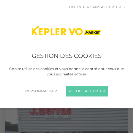
CONTINUER SANS ACCEPTER →
GESTION DES COOKIES
RENAULT CLIO IV BUSINESS
Ce site utilise des cookies et vous donne le contrôle sur ceux que
dCi 75 E6C Business
vous souhaitez activer
Diesel
Manuelle
81 202 km
08/2019
PERSONNALISER
TOUT ACCEPTER