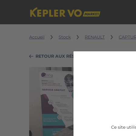
Accueil
Stock
RENAULT
CAPTUR
RETOUR AUX RÉSULTATS DE RECHERCHE
RENAULT
CAPTUR
BUSINESS
dCi
90
Ce site uti
E6C