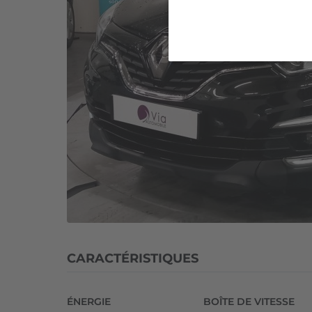
EDC
Business
1ER
MAIN
ETAT
IMPECCABLE
CARACTÉRISTIQUES
ÉNERGIE
BOÎTE DE VITESSE