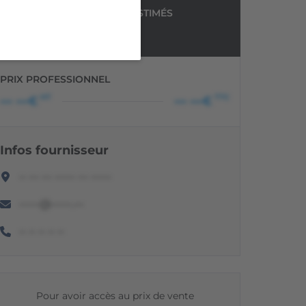
FRAIS DE REMISE EN ÉTAT ESTIMÉS
Non renseigné
PRIX PROFESSIONNEL
HT
TTC
••• •••€
••• •••€
Infos fournisseur
•• ••• ••• •••••• ••• ••••••
••••••@••••••.•••
•• •• •• •• ••
Pour avoir accès au prix de vente