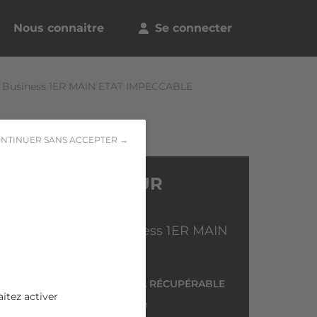
Nous connaitre
Se connecter
Business 1ER MAIN ETAT IMPECCABLE
NTINUER SANS ACCEPTER →
RENAULT CAPTUR
BUSINESS
dCi 90 E6C EDC Business 1ER MAIN
ETAT IMPECCABLE
N° DE DOSSIER
TVA RÉCUPÉRABLE
itez activer
ld1pajnuv
Non