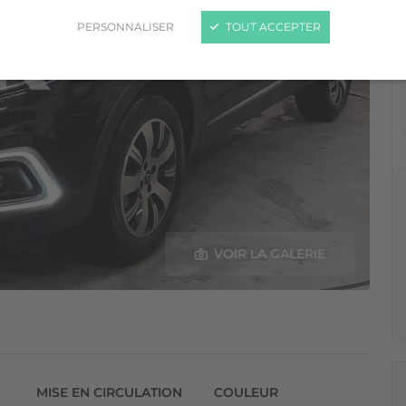
PERSONNALISER
TOUT ACCEPTER
VOIR LA GALERIE
MISE EN CIRCULATION
COULEUR