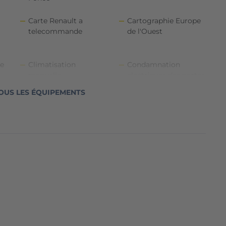
Carte Renault a
Cartographie Europe
telecommande
de l'Ouest
te
Climatisation
Condamnation
manuelle
electriques des portes
OUS LES ÉQUIPEMENTS
Ecran multimedia
Feux de jour a LED
tactile 7" (radio MP3,
s
Bluetooth, prises USB
et Jack)
Info Traffic
Jantes alliage 16"
Aventure diamantees
Noir