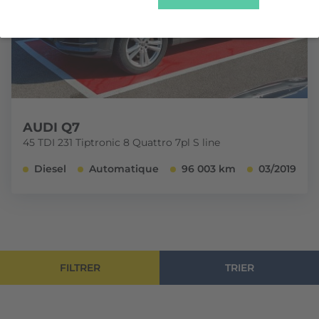
AUDI Q7
45 TDI 231 Tiptronic 8 Quattro 7pl S line
Diesel
Automatique
96 003 km
03/2019
FILTRER
TRIER