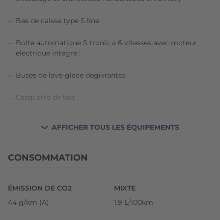
Bas de caisse type S line
Boite automatique S tronic a 6 vitesses avec moteur
electrique integre :
Buses de lave-glace degivrantes
Casquette de toit
Ciel de pavillon en tissu Gris roche
AFFICHER TOUS LES ÉQUIPEMENTS
Climatisation automatique confort
CONSOMMATION
Compresseur et produit de colmatage en cas de
crevaison
ÉMISSION DE CO2
MIXTE
Controle de pression des pneumatiques
44 g/km (A)
1,9 L/100km
Controle electronique de stabilisation (ESC): comprend