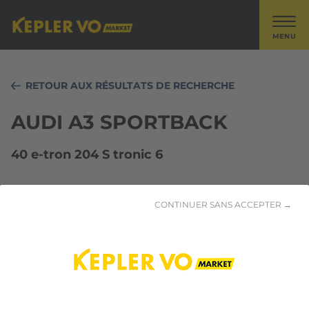
MENU
RETOUR AUX RÉSULTATS DE RECHERCHE
AUDI A3 SPORTBACK
40 e-tron 204 S tronic 6
CONTINUER SANS ACCEPTER →