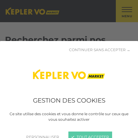
MENU
Recherchez parmi nos
véhicules ASTON MARTIN -
CONTINUER SANS ACCEPTER →
DBS
1 résultat trouvé
GESTION DES COOKIES
Ce site utilise des cookies et vous donne le contrôle sur ceux que
vous souhaitez activer
PERSONNALISER
TOUT ACCEPTER