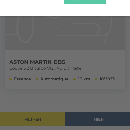
ASTON MARTIN DBS
Coupe 5.2 Biturbo V12 770 Ultimate
Essence
Automatique
10 km
10/2023
FILTRER
TRIER