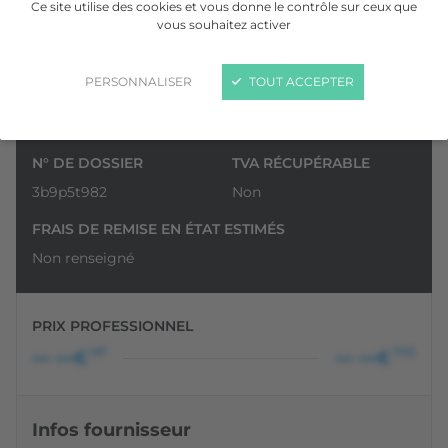
Ce site utilise des cookies et vous donne le contrôle sur ceux que
vous souhaitez activer
PERSONNALISER
TOUT ACCEPTER
VOIR LA GALERIE
N° DE DOSSIER
TVA RÉCUPÉRABLE
3b9p5t982
Non
FRAIS DE REMISE EN ÉTAT ESTIMÉS
Non renseigné
PRIX PROFESSIONNEL
HT
TTC
••• •••€
••• •••€
Infos fournisseur