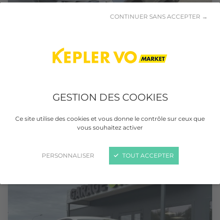
CONTINUER SANS ACCEPTER →
ALFA ROMEO JUNIOR
GESTION DES COOKIES
1.2 Ibrida 136 ch eDCT6
Essence
Séquentielle
43 500 km
Ce site utilise des cookies et vous donne le contrôle sur ceux que
vous souhaitez activer
03/2025
PERSONNALISER
TOUT ACCEPTER